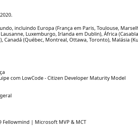
2020.
ndo, incluindo Europa (França em Paris, Toulouse, Marse
 Lausanne, Luxemburgo, Irlanda em Dublin), África (Casablan
e), Canadá (Québec, Montreal, Ottawa, Toronto), Malásia (K
nça
uipe com LowCode - Citizen Developer Maturity Model
geral
 @ Fellowmind | Microsoft MVP & MCT