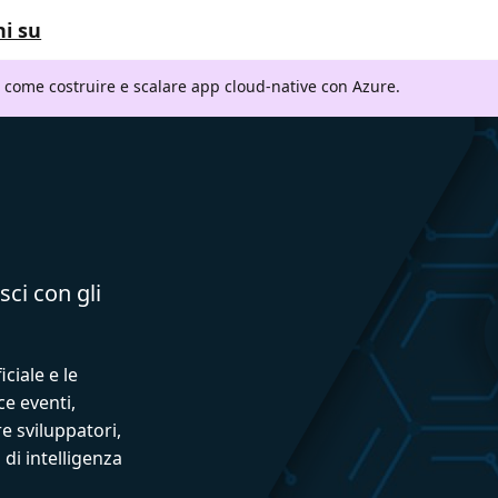
i su
i come costruire e scalare app cloud-native con Azure.
sci con gli
iciale e le
ce eventi,
e sviluppatori,
 di intelligenza