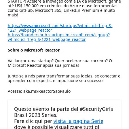
STARTUP! Acelere a inovação com a IA da Microsoft, ganhe
até US$ 150.000 em créditos do Azure e use ferramentas
como GitHub, Microsoft 365, LinkedIn Premium e muito
mais!
https://www.microsoft.com/startups?wt.mc_id=1reg_S-
1221_webpage_reactor
https://foundershub.startups.microsoft.com/signup?
wt.mc_id=1reg_S-1221_webpage_reactor
Sobre o Microsoft Reactor
Vai lançar uma startup? Quer acelerar sua carreira? O
Microsoft Reactor apoia sua jornada!​
Junte-se a nós para transformar suas ideias, se conectar e
aprender com experts, e impulsione seu sucesso!​
Acesse: aka.ms/ReactorSaoPaulo
Questo evento fa parte del #SecurityGirls
Brasil 2023 Series.
Fare clic qui per
visita la pagina Serie
dove è possibile visualizzare tutti gli