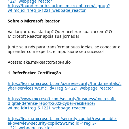
1221_webpage_reactor
https://foundershub.startups.microsoft.com/signup?
wt.mc_id=1reg_S-1221_webpage_reactor
Sobre o Microsoft Reactor
Vai lançar uma startup? Quer acelerar sua carreira? O
Microsoft Reactor apoia sua jornada!​
Junte-se a nós para transformar suas ideias, se conectar e
aprender com experts, e impulsione seu sucesso!​
Acesse: aka.ms/ReactorSaoPaulo
1. Referências: Certificação
https://learn.microsoft.com/azure/security/fundamentals/c
yber-services?wt.mc_id=1reg_S-1221_webpage_reactor
https://www.microsoft.com/security/business/microsoft-
digital-defense-report-2022-cyber-resilience?
wt.mc_id=1reg_S-1221_webpage_reactor
https://learn.microsoft.com/security-copilot/responsible-
ai-overview-security-copilot?wt.mc_id=1reg_S-
1221_webpage_reactor