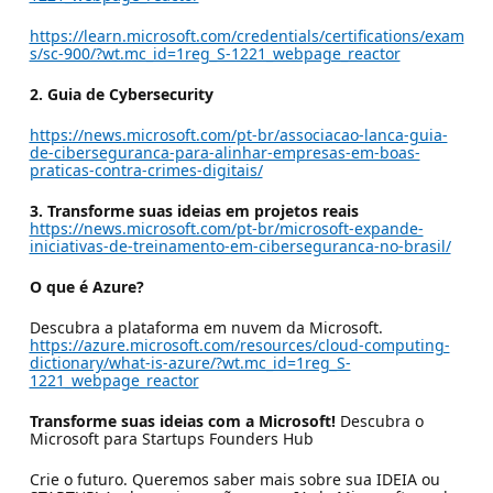
https://learn.microsoft.com/credentials/certifications/exam
s/sc-900/?wt.mc_id=1reg_S-1221_webpage_reactor
2. Guia de Cybersecurity
https://news.microsoft.com/pt-br/associacao-lanca-guia-
de-ciberseguranca-para-alinhar-empresas-em-boas-
praticas-contra-crimes-digitais/
3. Transforme suas ideias em projetos reais
https://news.microsoft.com/pt-br/microsoft-expande-
iniciativas-de-treinamento-em-ciberseguranca-no-brasil/
O que é Azure?
Descubra a plataforma em nuvem da Microsoft.
https://azure.microsoft.com/resources/cloud-computing-
dictionary/what-is-azure/?wt.mc_id=1reg_S-
1221_webpage_reactor
Transforme suas ideias com a Microsoft!
Descubra o
Microsoft para Startups Founders Hub
Crie o futuro. Queremos saber mais sobre sua IDEIA ou