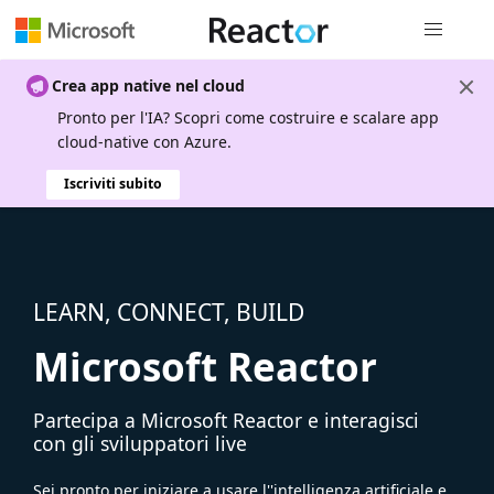
Spostamen
Crea app native nel cloud
Pronto per l'IA? Scopri come costruire e scalare app
cloud-native con Azure.
Iscriviti subito
LEARN, CONNECT, BUILD
Microsoft Reactor
Partecipa a Microsoft Reactor e interagisci
con gli sviluppatori live
Sei pronto per iniziare a usare l''intelligenza artificiale e