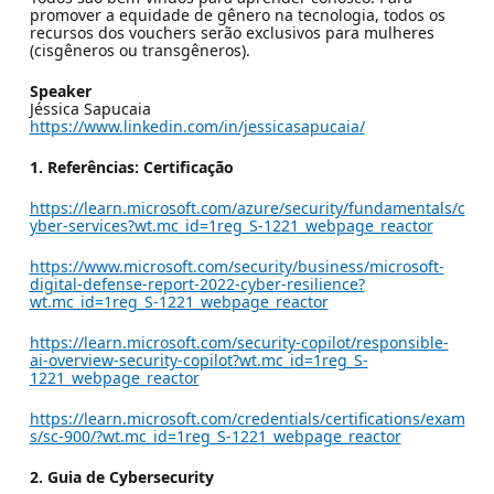
promover a equidade de gênero na tecnologia, todos os
recursos dos vouchers serão exclusivos para mulheres
(cisgêneros ou transgêneros).
Speaker
Jéssica Sapucaia
https://www.linkedin.com/in/jessicasapucaia/
1. Referências: Certificação
https://learn.microsoft.com/azure/security/fundamentals/c
yber-services?wt.mc_id=1reg_S-1221_webpage_reactor
https://www.microsoft.com/security/business/microsoft-
digital-defense-report-2022-cyber-resilience?
wt.mc_id=1reg_S-1221_webpage_reactor
https://learn.microsoft.com/security-copilot/responsible-
ai-overview-security-copilot?wt.mc_id=1reg_S-
1221_webpage_reactor
https://learn.microsoft.com/credentials/certifications/exam
s/sc-900/?wt.mc_id=1reg_S-1221_webpage_reactor
2. Guia de Cybersecurity