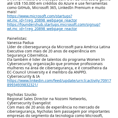
até US$ 150.000 em créditos do Azure e use ferramentas
como GitHub, Microsoft 365, LinkedIn Premium e muito
mais!
https://www.microsoft.com/startups?
wt.mc_id=1reg_20898_webpage_reactor
https://foundershub.startups.microsoft.com/signup?
wt.mc_id=1reg_20898_webpage_reactor
Painelistas:
Vanessa Padua
Líder de cibersegurança da Microsoft para América Latina
Executiva com mais de 20 anos de experiência em
Segurança Cibernética.
Ela também é lider de talentos do programa Women In
Cybersecurity, organização que promove profissionais
mulheres na área de cibersegurança, e é conselheira da
EC-Council University e é membro da ANPPD.
Cybersecurity & IA
https://www.linkedin.com/feed/update/urn:li:activity:70917
89934939832321/
Nycholas Szucko
Regional Sales Director na Nozomi Networks,
Cybersecurity Evangelist
Com mais de 20 anos de experiência no mercado de
cibersegurança, Nycholas tem passagem por importantes
empresas do segmento da tecnologia como Microsoft,