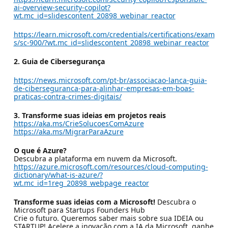
ai-overview-security-copilot?
wt.mc_id=slidescontent_20898_webinar_reactor
https://learn.microsoft.com/credentials/certifications/exam
s/sc-900/?wt.mc_id=slidescontent_20898_webinar_reactor
2. Guia de Cibersegurança
https://news.microsoft.com/pt-br/associacao-lanca-guia-
de-ciberseguranca-para-alinhar-empresas-em-boas-
praticas-contra-crimes-digitais/
3. Transforme suas ideias em projetos reais
https://aka.ms/CrieSolucoesComAzure
https://aka.ms/MigrarParaAzure
O que é Azure?
Descubra a plataforma em nuvem da Microsoft.
https://azure.microsoft.com/resources/cloud-computing-
dictionary/what-is-azure/?
wt.mc_id=1reg_20898_webpage_reactor
Transforme suas ideias com a Microsoft!
Descubra o
Microsoft para Startups Founders Hub
Crie o futuro. Queremos saber mais sobre sua IDEIA ou
STARTUP! Acelere a inovação com a IA da Microsoft, ganhe