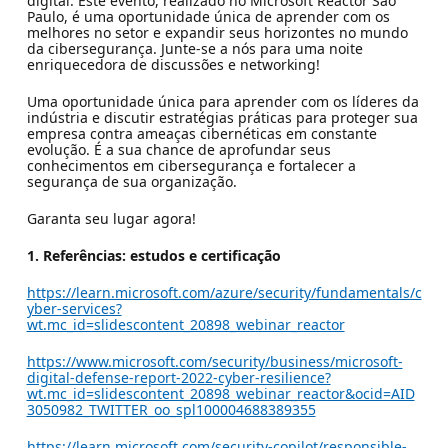
digital. Este evento, realizado no Microsoft Reactor São
Paulo, é uma oportunidade única de aprender com os
melhores no setor e expandir seus horizontes no mundo
da cibersegurança. Junte-se a nós para uma noite
enriquecedora de discussões e networking!
Uma oportunidade única para aprender com os líderes da
indústria e discutir estratégias práticas para proteger sua
empresa contra ameaças cibernéticas em constante
evolução. É a sua chance de aprofundar seus
conhecimentos em cibersegurança e fortalecer a
segurança de sua organização.
Garanta seu lugar agora!
1. Referências: estudos e certificação
https://learn.microsoft.com/azure/security/fundamentals/c
yber-services?
wt.mc_id=slidescontent_20898_webinar_reactor
https://www.microsoft.com/security/business/microsoft-
digital-defense-report-2022-cyber-resilience?
wt.mc_id=slidescontent_20898_webinar_reactor&ocid=AID
3050982_TWITTER_oo_spl100004688389355
https://learn.microsoft.com/security-copilot/responsible-