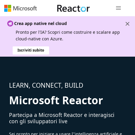
Spostamen
Crea app native nel cloud
Pronto per l'IA? Scopri come costruire e scalare app
cloud-native con Azure.
Iscriviti subito
LEARN, CONNECT, BUILD
Microsoft Reactor
Partecipa a Microsoft Reactor e interagisci
con gli sviluppatori live
Sei pronto per iniziare a usare l''intelligenza artificiale e