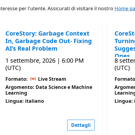
eresse per l'utente. Assicurati di visitare il nostro
Home pag
CoreStory: Garbage Context
CoreSt
In, Garbage Code Out- Fixing
Turnin
AI’s Real Problem
Sugges
Ones
1 settembre, 2026 | 6:00 PM
8 sette
(UTC)
(UTC)
Formato:
Live Stream
Format
Argomento: Data Science e Machine
Argomen
Learning
Learnin
Lingua: italiano
Lingua: 
Dettagli