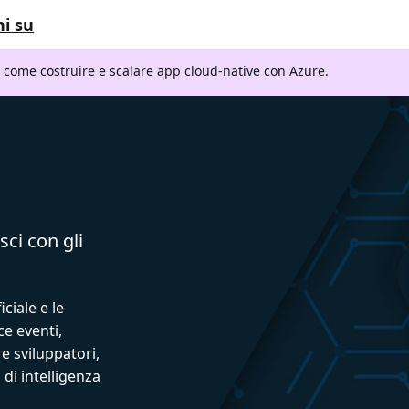
i su
i come costruire e scalare app cloud-native con Azure.
sci con gli
iciale e le
ce eventi,
e sviluppatori,
 di intelligenza