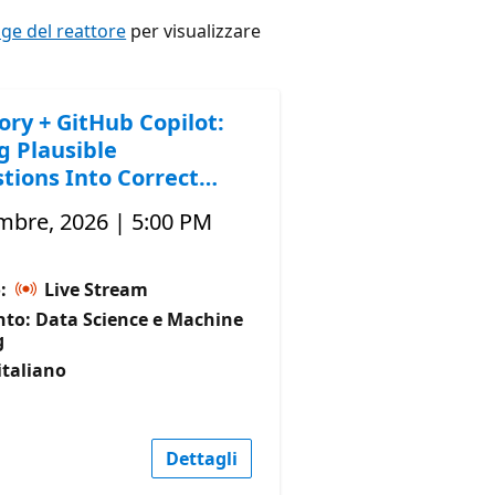
e del reattore
per visualizzare
ory + GitHub Copilot:
g Plausible
tions Into Correct
mbre, 2026 | 5:00 PM
o:
Live Stream
to: Data Science e Machine
g
italiano
Dettagli