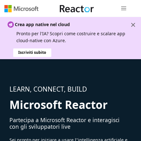
Spostamen
Crea app native nel cloud
Pronto per l'IA? Scopri come costruire e scalare app
cloud-native con Azure.
Iscriviti subito
LEARN, CONNECT, BUILD
Microsoft Reactor
Partecipa a Microsoft Reactor e interagisci
con gli sviluppatori live
Sei pronto per iniziare a usare l''intelligenza artificiale e