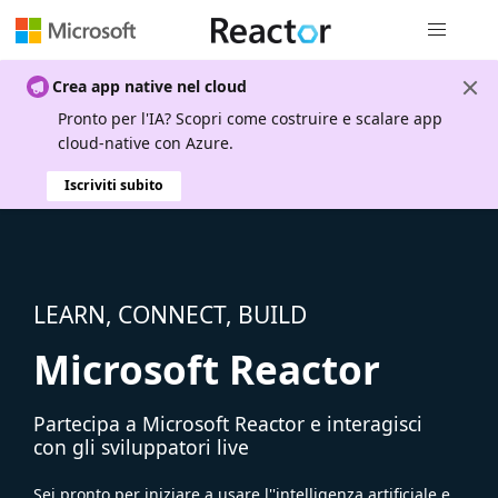
Spostamen
Crea app native nel cloud
Pronto per l'IA? Scopri come costruire e scalare app
cloud-native con Azure.
Iscriviti subito
LEARN, CONNECT, BUILD
Microsoft Reactor
Partecipa a Microsoft Reactor e interagisci
con gli sviluppatori live
Sei pronto per iniziare a usare l''intelligenza artificiale e