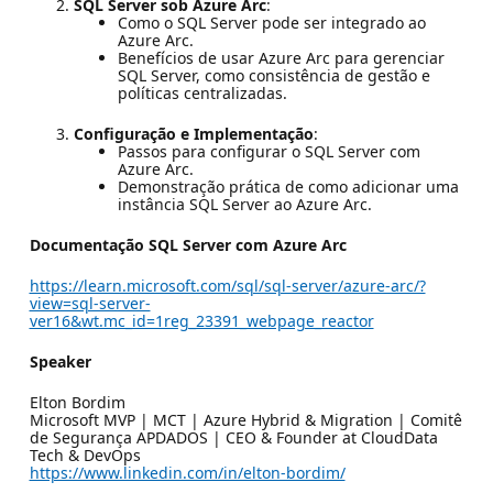
SQL Server sob Azure Arc
:
Como o SQL Server pode ser integrado ao
Azure Arc.
Benefícios de usar Azure Arc para gerenciar
SQL Server, como consistência de gestão e
políticas centralizadas.
Configuração e Implementação
:
Passos para configurar o SQL Server com
Azure Arc.
Demonstração prática de como adicionar uma
instância SQL Server ao Azure Arc.
Documentação SQL Server com Azure Arc
https://learn.microsoft.com/sql/sql-server/azure-arc/?
view=sql-server-
ver16&wt.mc_id=1reg_23391_webpage_reactor
Speaker
Elton Bordim
Microsoft MVP | MCT | Azure Hybrid & Migration | Comitê
de Segurança APDADOS | CEO & Founder at CloudData
Tech & DevOps
https://www.linkedin.com/in/elton-bordim/