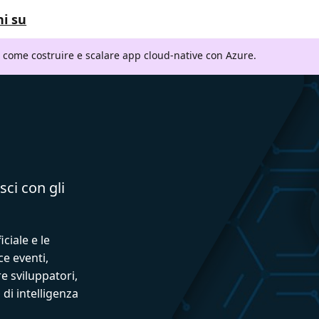
i su
i come costruire e scalare app cloud-native con Azure.
sci con gli
iciale e le
ce eventi,
e sviluppatori,
 di intelligenza