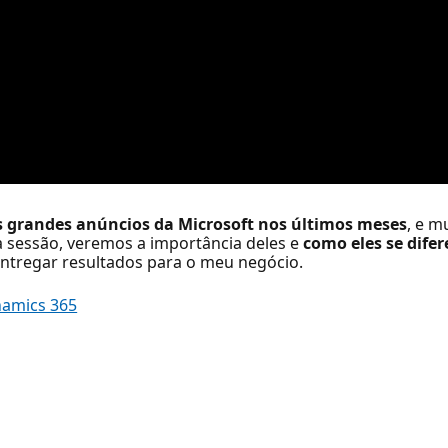
 grandes anúncios da Microsoft nos últimos meses
, e m
 sessão, veremos a importância deles e
como eles se dife
ntregar resultados para o meu negócio.
namics 365