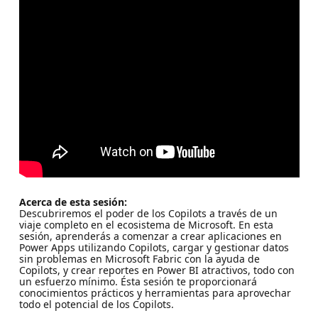
Acerca de esta sesión:
Descubriremos el poder de los Copilots a través de un
viaje completo en el ecosistema de Microsoft. En esta
sesión, aprenderás a comenzar a crear aplicaciones en
Power Apps utilizando Copilots, cargar y gestionar datos
sin problemas en Microsoft Fabric con la ayuda de
Copilots, y crear reportes en Power BI atractivos, todo con
un esfuerzo mínimo. Ésta sesión te proporcionará
conocimientos prácticos y herramientas para aprovechar
todo el potencial de los Copilots.