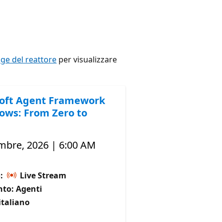
e del reattore
per visualizzare
oft Agent Framework
ows: From Zero to
mbre, 2026 | 6:00 AM
o:
Live Stream
to: Agenti
italiano