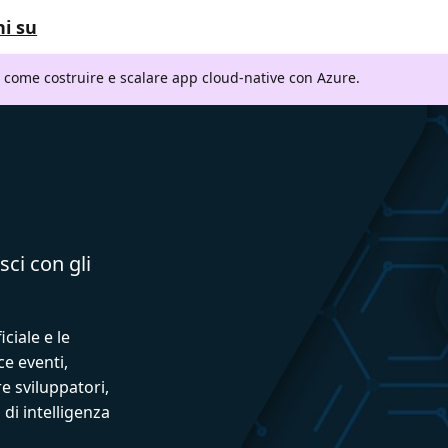
i su
i come costruire e scalare app cloud-native con Azure.
sci con gli
iciale e le
ce eventi,
e sviluppatori,
 di intelligenza