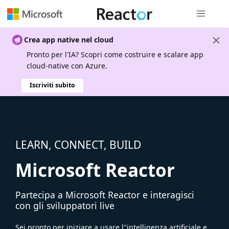
Spostamen
Crea app native nel cloud
Pronto per l'IA? Scopri come costruire e scalare app
cloud-native con Azure.
Iscriviti subito
LEARN, CONNECT, BUILD
Microsoft Reactor
Partecipa a Microsoft Reactor e interagisci
con gli sviluppatori live
Sei pronto per iniziare a usare l''intelligenza artificiale e