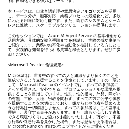
的に自動化できる強力なツールです。
本サービスは、自然言語処理や意思決定アルゴリズムを活用
し、データ分析、顧客対応、業務プロセスの最適化など、多岐
にわたる用途に対応可能です。また、既存のシステムとシーム
レスに連携し、スケーラブルなソリューションを提供します。
このセッションでは、Azure AI Agent Service の基本概念から
活用方法、具体的な導入手順までを解説し、実際の成功事例も
ご紹介します。業務の効率化や自動化を検討している方にとっ
て、実践的な知識を得られる貴重な機会となります。ぜひご参
加ください。
<Microsoft Reactor 倫理規定>
Microsoftは、世界中のすべての人と組織がより多くのことを
達成できるよう支援することを使命としています。その一環と
して、Microsoft Reactorのイベントでは、すべての参加者に
とって尊重され、安心できる、プロフェッショナルな環境を提
供することを目指しています。性別、性的指向、外見、障がい
の有無、年齢、人種、宗教を問わず、すべての方に公平な体験
を提供することを大切にしており、嫌がらせや他者を貶めるよ
うな行為は一切容認しません。すべての参加者は、この基準を
理解し、遵守する責任があります。また、誰もが安心して参加
できる環境づくりにご協力をお願いいたします。万が一、不審
な行動や迷惑行為を見かけた場合、または懸念がある場合は、
Microsoft Runs on Trustのウェブサイトからご報告くださ