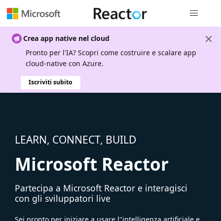
Spostamen
Crea app native nel cloud
Pronto per l'IA? Scopri come costruire e scalare app
cloud-native con Azure.
Iscriviti subito
LEARN, CONNECT, BUILD
Microsoft Reactor
Partecipa a Microsoft Reactor e interagisci
con gli sviluppatori live
Sei pronto per iniziare a usare l''intelligenza artificiale e