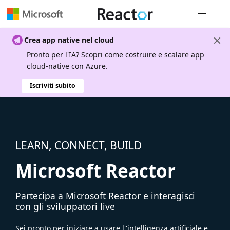
Spostamen
Crea app native nel cloud
Pronto per l'IA? Scopri come costruire e scalare app
cloud-native con Azure.
Iscriviti subito
LEARN, CONNECT, BUILD
Microsoft Reactor
Partecipa a Microsoft Reactor e interagisci
con gli sviluppatori live
Sei pronto per iniziare a usare l''intelligenza artificiale e