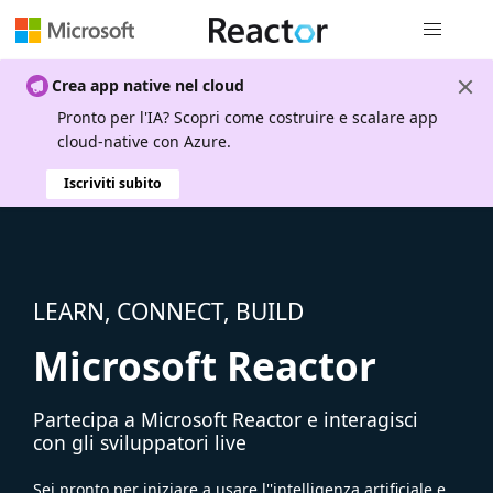
Spostamen
Crea app native nel cloud
Pronto per l'IA? Scopri come costruire e scalare app
cloud-native con Azure.
Iscriviti subito
LEARN, CONNECT, BUILD
Microsoft Reactor
Partecipa a Microsoft Reactor e interagisci
con gli sviluppatori live
Sei pronto per iniziare a usare l''intelligenza artificiale e