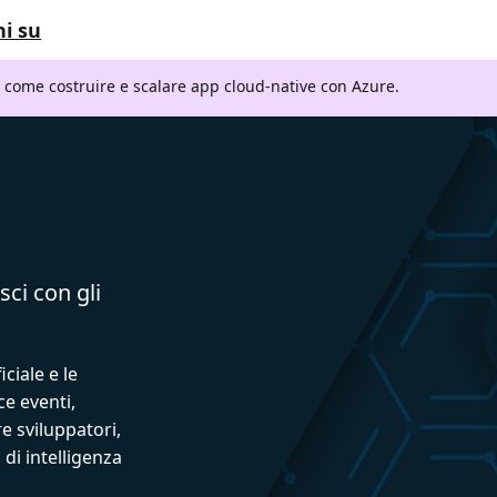
i su
i come costruire e scalare app cloud-native con Azure.
sci con gli
iciale e le
ce eventi,
e sviluppatori,
 di intelligenza