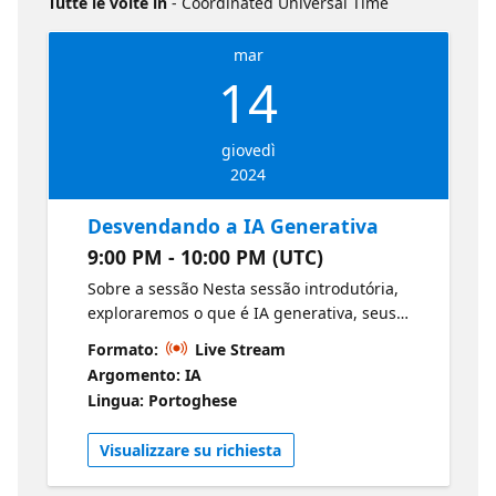
Tutte le volte in
- Coordinated Universal Time
mar
14
giovedì
2024
Desvendando a IA Generativa
9:00 PM - 10:00 PM (UTC)
Sobre a sessão Nesta sessão introdutória,
exploraremos o que é IA generativa, seus
benefícios e os desafios éticos e de
Formato:
Live Stream
segurança associados. Como podemos usar
Argomento: IA
essa tecnologia de forma responsável? AI
Lingua: Portoghese
Playbook:
https://learn.microsoft.com/ai/playbook//?
Visualizzare su richiesta
wt.mc_id=1reg_22027_webpage_reactor
Speaker: Waldemir Cambiucci Diretor de