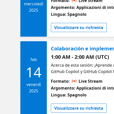
Formato:
Live Stream
aplicando estas habilidades a e
mercoledì
Argomento: Applicazioni di inte
Desarrollar pruebas unitarias us
2025
Lingua: Spagnolo
https://aka.ms/11FebGeneracion
Visualizzare su richiesta
Colaboración e implemen
1:00 AM - 2:00 AM (UTC)
feb
Acerca de esta sesión: ¡Aprende 
14
GitHub Copilot y GitHub Copilot f
automatizar procesos de implem
Formato:
Live Stream
los flujos de trabajo de colabo
venerdì
Argomento: Applicazioni di inte
pull requests Explorar GitHub Co
2025
Lingua: Spagnolo
https://aka.ms/13FebSolicitudC
Visualizzare su richiesta