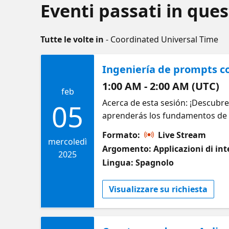
Eventi passati in ques
Tutte le volte in
- Coordinated Universal Time
Ingeniería de prompts c
1:00 AM - 2:00 AM (UTC)
feb
Acerca de esta sesión: ¡Descubre
05
aprenderás los fundamentos de 
la herramienta en diferentes en
Formato:
Live Stream
los principios de la IA responsa
mercoledì
Argomento: Applicazioni di inte
desarrollar sus habilidades: ht
2025
Lingua: Spagnolo
https://aka.ms/4FebIAResponsab
Visualizzare su richiesta