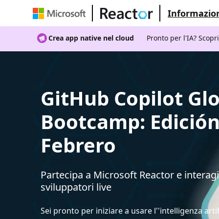
Informazion
Crea app native nel cloud
Pronto per l'IA? Scopr
GitHub Copilot Gl
Bootcamp: Edició
Febrero
Partecipa a Microsoft Reactor e interagi
sviluppatori live
Sei pronto per iniziare a usare l''intelligenza artif