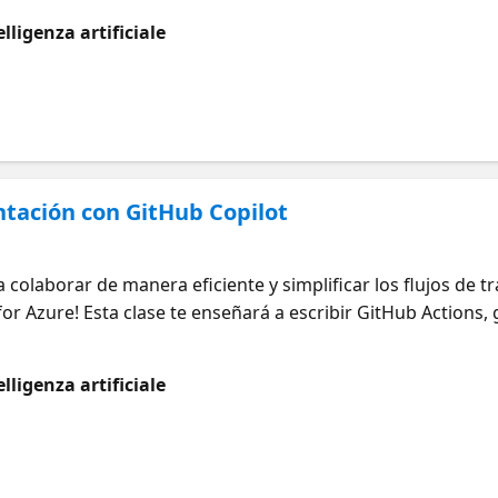
scenarios del mundo real. ¿Qué voy a aprender? Documenta
lligenza artificiale
ando GitHub Copilot Aquí hay algunos recursos útiles para 
DocGitHubCopilot1 https://aka.ms/11FebPruebasUnitarias
tación con GitHub Copilot
a colaborar de manera eficiente y simplificar los flujos de
or Azure! Esta clase te enseñará a escribir GitHub Actions, 
entación usando las poderosas sugerencias de Copilot. ¿Q
ración e implementación Crear GitHub Actions con GitHub Co
lligenza artificiale
pilot for Azure Aquí hay algunos recursos útiles para desarr
ambiosVisualStudio1