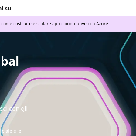
i su
i come costruire e scalare app cloud-native con Azure.
obal
n
sci con gli
iciale e le