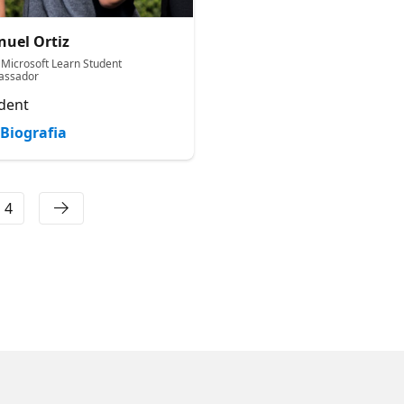
uel Ortiz
Diana Calizaya
 Microsoft Learn Student
Microsoft MVP
assador
Student
dent
Biografia
Biografia
4