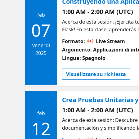
Construyendo una Aplica
1:00 AM - 2:00 AM (UTC)
feb
Acerca de esta sesión: ¡Ejercita 
07
Flask! En esta clase, aprenderá
machine learning y crear una inte
Formato:
Live Stream
práctico te guiará desde la conc
venerdì
Argomento: Applicazioni di inte
desarrollo de aplicaciones web 
2025
Lingua: Spagnolo
hay algunos recursos útiles para
Visualizzare su richiesta
Crea Pruebas Unitarias 
1:00 AM - 2:00 AM (UTC)
feb
Acerca de esta sesión: Descubr
12
documentación y simplificando la
documentación clara y concisa y 