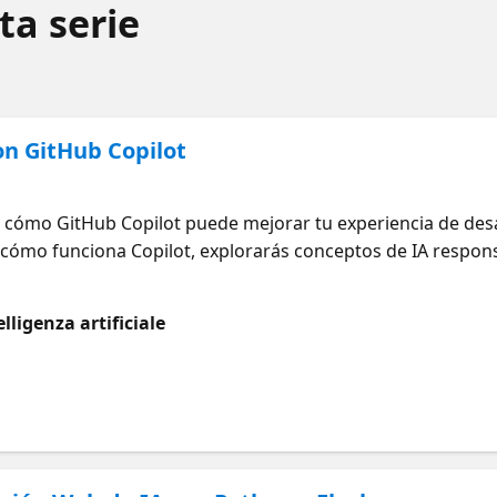
ta serie
on GitHub Copilot
 cómo GitHub Copilot puede mejorar tu experiencia de desar
cómo funciona Copilot, explorarás conceptos de IA respon
tornos. ¿Qué voy a aprender? Entiende qué es GitHub Copi
ble Explora GitHub Copilot en todos los entornos Aquí hay a
lligenza artificiale
tps://aka.ms/4FebComienzaGitHubCopilot1
leGitHubCopilot1 https://aka.ms/4FebGitHubCopilotEntor