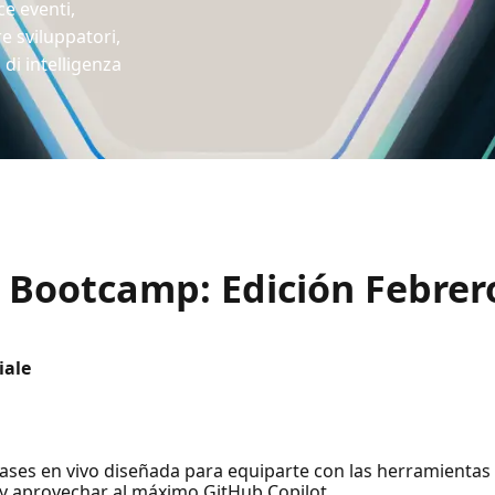
ce eventi,
e sviluppatori,
 di intelligenza
l Bootcamp: Edición Febrer
iale
lases en vivo diseñada para equiparte con las herramientas
o y aprovechar al máximo GitHub Copilot.