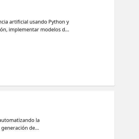
cia artificial usando Python y
ación, implementar modelos de
y entusiastas, este taller
er? Introducción a Flask y al
Copilot para eficiencia Aquí
nIAPythonFlask1
 automatizando la
a generación de
ás experiencia práctica