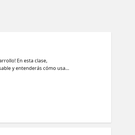
rollo! En esta clase,
sable y entenderás cómo usar
lot y cómo funciona Aprende
lgunos recursos útiles para
nos1