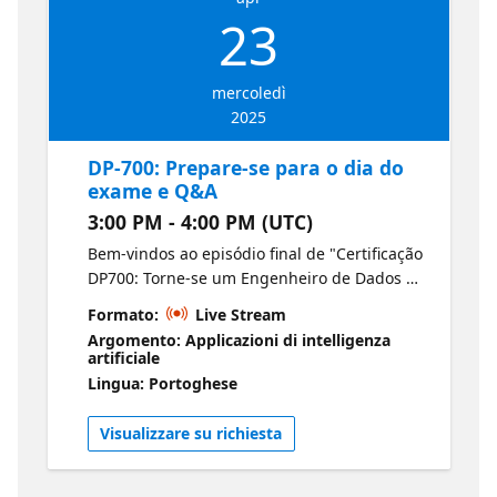
23
mercoledì
2025
DP-700: Prepare-se para o dia do
exame e Q&A
3:00 PM - 4:00 PM (UTC)
Bem-vindos ao episódio final de "Certificação
DP700: Torne-se um Engenheiro de Dados do
Fabric". Faça suas perguntas finais aos
Formato:
Live Stream
nossos especialistas e aprenda dicas e
Argomento: Applicazioni di intelligenza
truques para o dia do exame. Microsoft
artificiale
Certified: Fabric Data Engineer Associate
Lingua: Portoghese
Visualizzare su richiesta