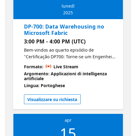
lunedì
2025
DP-700: Data Warehousing no
Microsoft Fabric
3:00 PM - 4:00 PM (UTC)
Bem-vindos ao quarto episódio de
"Certificação DP700: Torne-se um Engenheiro
de Dados do Fabric". Entenda o data
Formato:
Live Stream
warehousing no Fabric aprendendo como
Argomento: Applicazioni di intelligenza
carregar dados, executar consultas
artificiale
otimizadas, monitorar o desempenho e
Lingua: Portoghese
proteger seu warehouse. Esta sessão se
concentra em técnicas práticas para
Visualizzare su richiesta
gerenciar dados em larga escala de forma
eficiente. Microsoft Certified: Fabric Data
Engineer Associate
apr
15