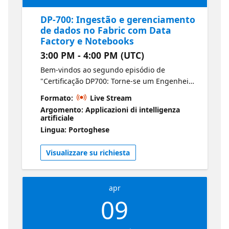
DP-700: Ingestão e gerenciamento
de dados no Fabric com Data
Factory e Notebooks
3:00 PM - 4:00 PM (UTC)
Bem-vindos ao segundo episódio de
"Certificação DP700: Torne-se um Engenheiro
de Dados do Fabric". Aprenda a ingerir
Formato:
Live Stream
dados de forma eficiente usando Dataflows
Argomento: Applicazioni di intelligenza
(Gen2) e orquestrar pipelines para
artificiale
automatizar seus fluxos de trabalho. Esta
Lingua: Portoghese
sessão aborda movimentação de dados,
transformação e dicas práticas para criar
Visualizzare su richiesta
pipelines escaláveis ​​no Fabric. Microsoft
Certified: Fabric Data Engineer Associate
apr
09