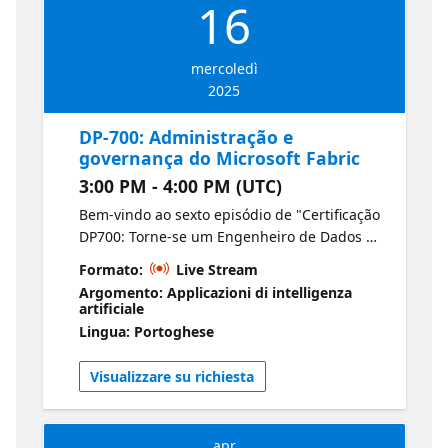
16
mercoledì
2025
DP-700: Administração e
governança do Microsoft Fabric
3:00 PM - 4:00 PM (UTC)
Bem-vindo ao sexto episódio de "Certificação
DP700: Torne-se um Engenheiro de Dados do
Fabric". Entre em contato direto com a
Formato:
Live Stream
administração do Fabric, incluindo
Argomento: Applicazioni di intelligenza
gerenciamento de espaços de trabalho,
artificiale
permissões e políticas de governança. Esta
Lingua: Portoghese
sessão também aborda ferramentas de
conformidade para ajudar você a atender
Visualizzare su richiesta
aos requisitos organizacionais e
regulatórios. Microsoft Certified: Fabric Data
Engineer Associate
apr