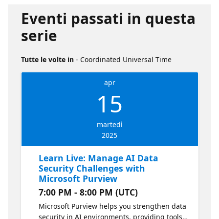
Eventi passati in questa
serie
Tutte le volte in
- Coordinated Universal Time
apr
15
martedì
2025
Learn Live: Manage AI Data
Security Challenges with
Microsoft Purview
7:00 PM - 8:00 PM (UTC)
Microsoft Purview helps you strengthen data
security in AI environments, providing tools