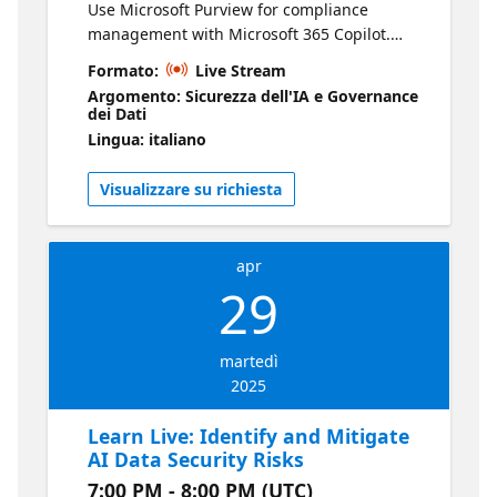
Use Microsoft Purview for compliance
management with Microsoft 365 Copilot.
You'll learn how to handle compliance
Formato:
Live Stream
aspects of Copilot's AI functionalities
Argomento: Sicurezza dell'IA e Governance
through Purview. Follow along with the
dei Dati
content: Manage compliance with Microsoft
Lingua: italiano
Purview for Microsoft 365 Copilot Govern and
protect sensitive information in the age of AI
Visualizzare su richiesta
apr
29
martedì
2025
Learn Live: Identify and Mitigate
AI Data Security Risks
7:00 PM - 8:00 PM (UTC)