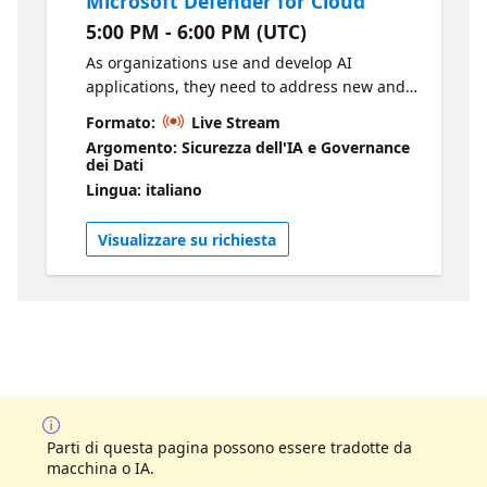
Microsoft Defender for Cloud
5:00 PM - 6:00 PM (UTC)
As organizations use and develop AI
applications, they need to address new and
amplified security risks. Prepare your
Formato:
Live Stream
environment for secure AI adoption to
Argomento: Sicurezza dell'IA e Governance
safeguard your data and identify threats to
dei Dati
your AI. During this series, you will learn
Lingua: italiano
how Microsoft Purview and Microsoft
Defender for Cloud work to secure and
Visualizzare su richiesta
govern your generative AI. Follow along with
the content: Configure and manage threat
protection by using Microsoft Defender for
Cloud Overview - AI threat protection
Parti di questa pagina possono essere tradotte da
macchina o IA.