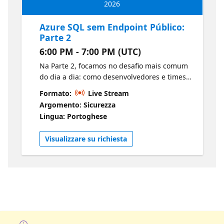
2026
e um checklist conciso que você pode
reutilizar para replicar esse padrão em
Azure SQL sem Endpoint Público:
diferentes ambientes.
Parte 2
6:00 PM - 7:00 PM (UTC)
Na Parte 2, focamos no desafio mais comum
do dia a dia: como desenvolvedores e times
de operações acessam o Azure SQL com
Formato:
Live Stream
segurança, sem expor o banco
Argomento: Sicurezza
publicamente. Vamos configurar o Microsoft
Lingua: Portoghese
Entra Private Access para publicar o Azure
SQL como um recurso acessível de forma
Visualizzare su richiesta
privada e controlada por identidade,
permitindo conexões de ferramentas como
Azure Data Studio e SSMS seguindo
princípios de Zero Trust (políticas
condicionais, MFA, contexto de dispositivo e
usuário).