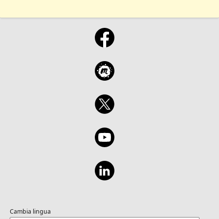
MCP サーバー 対象者 GitHub Copilot を利用し
ている開発者 DX エンジニア、開発者生産性向
上を担うチーム プラットフォーム／ツール開発
者 日常のコーディング体験を AI で拡張したい
方
Cambia lingua