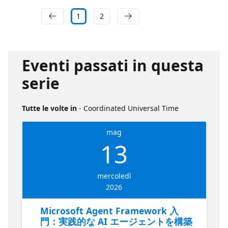
1
2
Eventi passati in questa
serie
Tutte le volte in
- Coordinated Universal Time
mag
13
mercoledì
2026
Microsoft Agent Framework 入
門：実践的な AI エージェントを構築