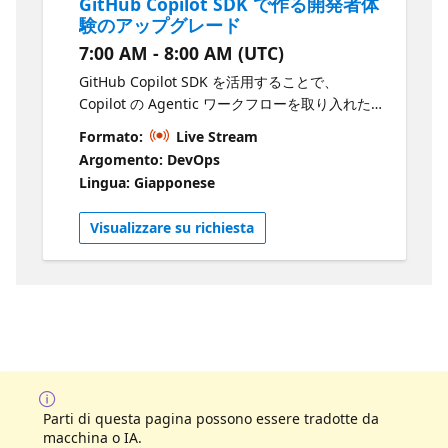
GitHub Copilot SDK で作る開発者体
ベースの CI/CD を利用している開発者 仕様から
験のアップグレード
デリバリーまでの自動化を目指すチーム AI 駆動
7:00 AM - 8:00 AM (UTC)
の DevOps ワークフローに関心のある方
GitHub Copilot SDK を活用することで、
Copilot の Agentic ワークフローを取り入れた
独自のアプリケーションや開発ツールを構築で
Formato:
Live Stream
きます。 本セッションでは、GitHub などの日
Argomento: DevOps
常的に使われる開発ツールとの連携を通じて、
Lingua: Giapponese
自社のプロセスに最適化された カスタム開発者
体験を構築する方法を紹介します。 独自のコー
Visualizzare su richiesta
ドや MCP サーバーによって拡張し、Copilot の
標準機能を大きく超える活用方法を探ります。
学べる内容 GitHub Copilot SDK で実現できるこ
と Copilot SDK を活用したカスタムアプリケー
ションおよび開発者体験の設計 日常の開発ワー
クフローへの AI の組み込み方 開発者の生産性
を実質的に向上させる AI 機能の構築 使用技術
GitHub Copilot SDK GitHub Copilot CLI
GitHub Copilot Visual Studio Code 大規模言語
Parti di questa pagina possono essere tradotte da
モデル（LLMs） 開発ワークフロー連携 GitHub
macchina o IA.