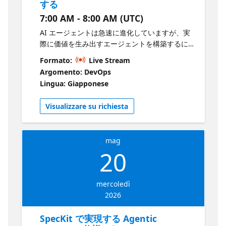
する
7:00 AM - 8:00 AM (UTC)
AI エージェントは急速に進化していますが、実
際に価値を生み出すエージェントを構築するに
は、単なるプロンプト設計だけでは不十分で
Formato:
Live Stream
す。 本セッションでは Microsoft Agent
Argomento: DevOps
Framework を使い、 推論・アクション・実シ
Lingua: Giapponese
ステムとの連携が可能な 実用的な AI エージェ
ントをどのように設計・構築するかを、ハンズ
Visualizzare su richiesta
オン形式で紹介します。 また、Agentic AI がモ
ダンなアプリケーションアーキテクチャにどの
ように組み込まれるのか、 さらに検証・実験段
mag
階から プロダクション対応のエージェントへと
20
移行するための考え方を解説します。 学べる内
容 Agentic AI およびインテリジェントエージェ
ントの基本概念 Microsoft Agent Framework の
mercoledì
構成と活用方法 ツール、API、ワークフローと
2026
連携するエージェントの構築方法 実用性と拡張
性を備えた AI エージェント設計のベストプラク
SpecKit で実現する Agentic
ティス 使用技術 GitHub Copilot GitHub