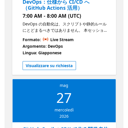
DevOps：仕様から CI/CD へ
Actions Agentic AI パターン GitHub ベースの
（GitHub Actions 活用）
CI/CD パイプライン 対象者 Agentic AI をこれか
7:00 AM - 8:00 AM (UTC)
ら学び始める開発者 AI 搭載アプリケーションや
サービスを開発するエンジニア プロダクション
DevOps の自動化は、スクリプトや静的ルール
対応のエージェントフレームワークを検討する
にとどまるべきではありません。 本セッション
アーキテクト AI デモから実運用へとステップア
では SpecKit と GitHub Actions を活用し、 仕
Formato:
Live Stream
ップしたい方
様書をもとに インテリジェントな CI/CD パイプ
Argomento: DevOps
ラインを構築する方法を学びます。 Agentic パ
Lingua: Giapponese
ターンによって、推論・適応・意思決定が可能
なワークフローを実現し、 手作業を減らしなが
Visualizzare su richiesta
ら、より迅速で効率的な DevOps を実現しま
す。 学べる内容 モダンな DevOps シナリオに
おける Agentic パターンの活用方法 SpecKit を
mag
用いて仕様を CI/CD ワークフローへ変換する方
27
法 GitHub Actions によるエージェント駆動型パ
イプラインの構築 インテリジェントな自動化に
よる品質とスピードの向上 使用技術 SpecKit
mercoledì
GitHub Actions Agentic AI パターン GitHub ベ
2026
ースの CI/CD パイプライン 対象者 DevOps エ
ンジニア、プラットフォームエンジニア GitHub