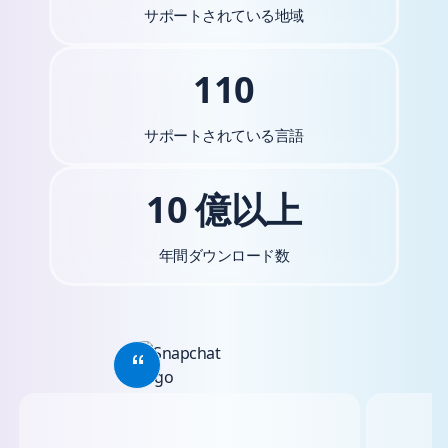
サポートされている地域
110
サポートされている言語
10 億以上
年間ダウンロード数
Skip placeholder for explicit slideshow label
Showing slide 1 of 5