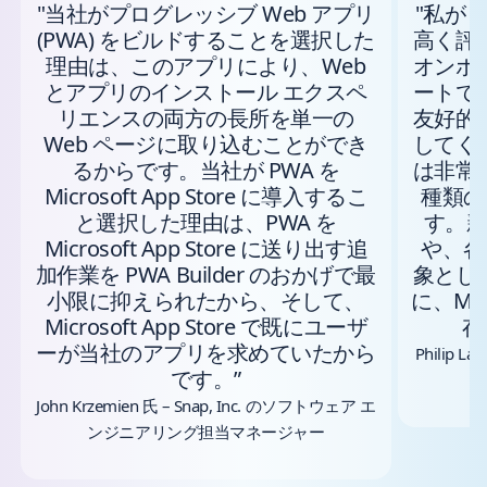
"当社がプログレッシブ Web アプリ
"私が M
(PWA) をビルドすることを選択した
高く評
理由は、このアプリにより、Web
オンボ
とアプリのインストール エクスペ
ートで
リエンスの両方の長所を単一の
友好的
Web ページに取り込むことができ
してく
るからです。当社が PWA を
は非常
Microsoft App Store に導入するこ
種類の
と選択した理由は、PWA を
す。
Microsoft App Store に送り出す追
や、各
加作業を PWA Builder のおかげで最
象とし
小限に抑えられたから、そして、
に、Mic
Microsoft App Store で既にユーザ
存
ーが当社のアプリを求めていたから
Philip 
です。”
John Krzemien 氏 – Snap, Inc. のソフトウェア エ
ンジニアリング担当マネージャー