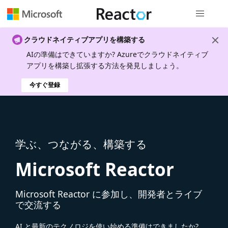
グローバル
クラウドネイティブアプリを構築する
AIの準備はできていますか? Azureでクラウドネイティブ
アプリを構築し拡張する方法を発見しましょう。
今すぐ登録
学ぶ、つながる、構築する
Microsoft Reactor
Microsoft Reactor に参加し、開発者とライブ
で交流する
AI と最新のテクノロジを使い始める準備はできましたか?