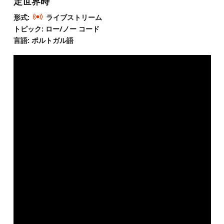
定世界時
形式:
ライブストリーム
トピック: ロー/ノー コード
言語: ポルトガル語