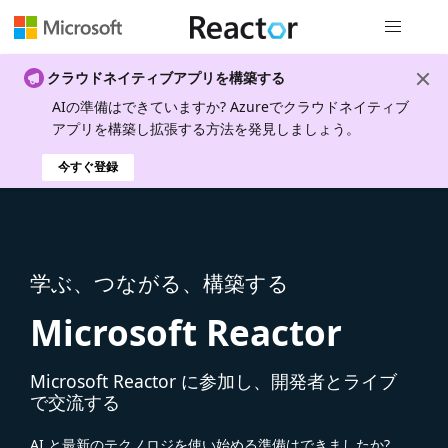
グローバル
クラウドネイティブアプリを構築する
AIの準備はできていますか? Azureでクラウドネイティブ
アプリを構築し拡張する方法を発見しましょう。
今すぐ登録
学ぶ、つながる、構築する
Microsoft Reactor
Microsoft Reactor に参加し、開発者とライブ
で交流する
AI と最新のテクノロジを使い始める準備はできましたか?