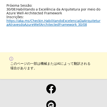
Próxima Sessão:
30/08:Habilitando a Excelência da Arquitetura por meio do
Azure Well-Architected Framework
Inscrições:
https://aka.ms/Checkin.HabilitandoExcelenciaDaArquitetur
aAtravesdoAzureWellArchitectedFramework_30/08
このページの一部は機械またはAIによって翻訳される
場合があります。