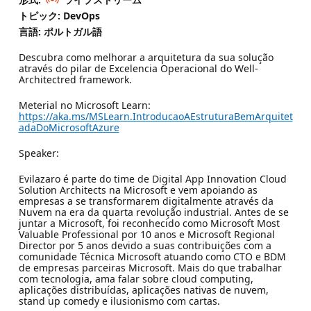
トピック: DevOps
言語: ポルトガル語
Descubra como melhorar a arquitetura da sua solução
através do pilar de Excelencia Operacional do Well-
Architectred framework.
Meterial no Microsoft Learn:
https://aka.ms/MSLearn.IntroducaoAEstruturaBemArquitet
adaDoMicrosoftAzure
Speaker:
Evilazaro é parte do time de Digital App Innovation Cloud
Solution Architects na Microsoft e vem apoiando as
empresas a se transformarem digitalmente através da
Nuvem na era da quarta revolução industrial. Antes de se
juntar a Microsoft, foi reconhecido como Microsoft Most
Valuable Professional por 10 anos e Microsoft Regional
Director por 5 anos devido a suas contribuições com a
comunidade Técnica Microsoft atuando como CTO e BDM
de empresas parceiras Microsoft. Mais do que trabalhar
com tecnologia, ama falar sobre cloud computing,
aplicações distribuídas, aplicações nativas de nuvem,
stand up comedy e ilusionismo com cartas.