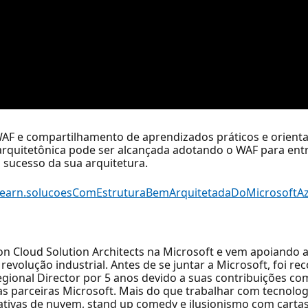
F e compartilhamento de aprendizados práticos e orientaç
rquitetônica pode ser alcançada adotando o WAF para entre
 sucesso da sua arquitetura.
Learn.solucoesComEstruturaBemArquitetadaDoMicrosoftA
tion Cloud Solution Architects na Microsoft e vem apoiand
revolução industrial. Antes de se juntar a Microsoft, foi 
egional Director por 5 anos devido a suas contribuições c
parceiras Microsoft. Mais do que trabalhar com tecnologi
nativas de nuvem, stand up comedy e ilusionismo com cartas