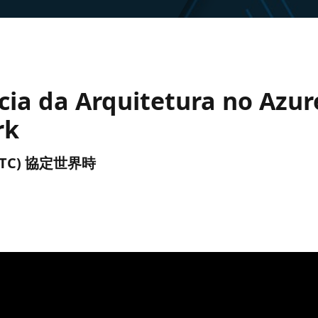
cia da Arquitetura no Azur
rk
前 (UTC) 協定世界時