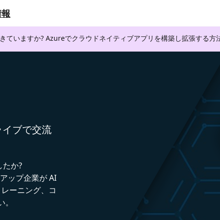
情報
できていますか? Azureでクラウドネイティブアプリを構築し拡張する
者とライブで交流
したか?
トアップ企業が AI
トレーニング、コ
い。