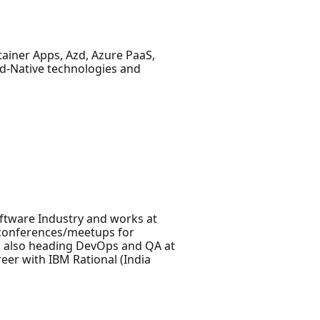
ainer Apps, Azd, Azure PaaS,
ud-Native technologies and
oftware Industry and works at
t conferences/meetups for
s also heading DevOps and QA at
eer with IBM Rational (India