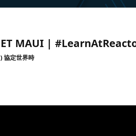
NET MAUI | #LearnAtReact
(UTC) 協定世界時