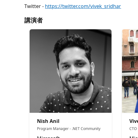
Twitter -
https://twitter.com/vivek_sridhar
講演者
Nish Anil
Viv
Program Manager - .NET Community
CTO 