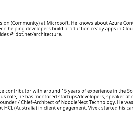
ision (Community) at Microsoft. He knows about Azure Cont
been helping developers build production-ready apps in Clo
ides @ dot.net/architecture.
ce contributor with around 15 years of experience in the S
ious role, he has mentored startups/developers, speaker a
Founder / Chief-Architect of NoodleNext Technology. He wa
 HCL (Australia) in client engagement. Vivek started his car