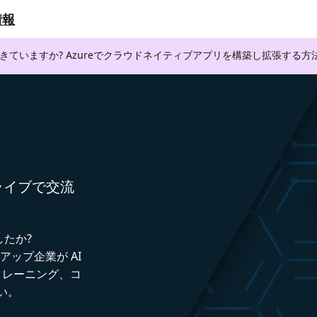
情報
できていますか? Azureでクラウドネイティブアプリを構築し拡張する
者とライブで交流
したか?
トアップ企業が AI
トレーニング、コ
い。