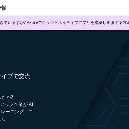
情報
できていますか? Azureでクラウドネイティブアプリを構築し拡張する
者とライブで交流
したか?
トアップ企業が AI
トレーニング、コ
い。