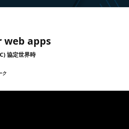
or web apps
 (UTC) 協定世界時
ーク