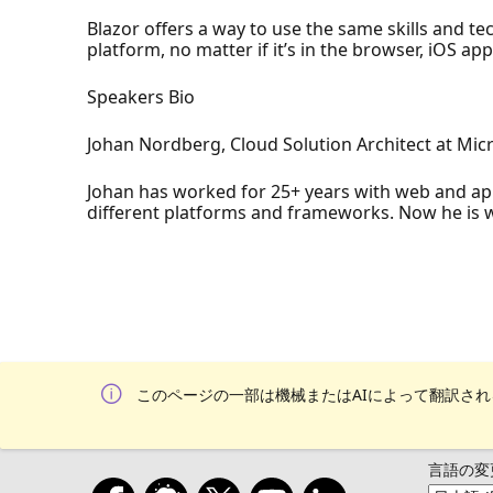
Blazor offers a way to use the same skills and t
platform, no matter if it’s in the browser, iOS a
Speakers Bio
Johan Nordberg, Cloud Solution Architect at Mic
Johan has worked for 25+ years with web and a
different platforms and frameworks. Now he is w
このページの一部は機械またはAIによって翻訳さ
言語の変