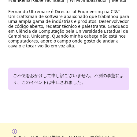
#IamRemarkable Facilitator | WTM Ambassador | Mentor
Fernando Ultremare é Director of Engineering na CI&T
Um craftsman de software apaixonado que trabalhou para
uma ampla gama de indústrias e produtos. Desenvolvedor
de código aberto, redator técnico e palestrante. Graduado
em Ciência da Computação pela Universidade Estadual de
Campinas, Unicamp. Quando minha cabeça não está nos
computadores, adoro o campo onde gosto de andar a
cavalo e tocar violão em voz alta.
ご不便をおかけして申し訳ございません。不測の事態によ
り、このイベントは中止されました。