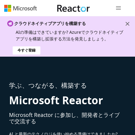
グローバル
クラウドネイティブアプリを構築する
AIの準備はできていますか? Azureでクラウドネイティブ
アプリを構築し拡張する方法を発見しましょう。
今すぐ登録
学ぶ、つながる、構築する
Microsoft Reactor
Microsoft Reactor に参加し、開発者とライブ
で交流する
AI と最新のテクノロジを使い始める準備はできましたか?