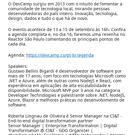
O DevCamp surgiu em 2013 com o intuito de fomentar a
comunidade de tecnologia local, mirando pessoas
desenvolvedoras do país inteiro. Inovação, tecnologia,
design, dados e tudo o que há de novo.
O evento acontece de 13 a 15 de setembro às 16h. Confira
a agenda completa e, no dia 16, faremos uma resenha no
Reactor São Paulo comentando os principais pontos de
cada dia.
Agenda:
https://devcamp.co/pt-br/agenda
Speakers:
Gustavo Bellini Bigardi é desenvolvedor de software por
mais de 17 anos, com foco em tecnologias Microsoft como
.NET e Azure, além de outras como NodeJS e React, com
experiência em aplicações de alta escalabilidade e
disponibilidade. Microsoft MVP por 3 anos na categoria
Developer Technologies e palestrante sobre .NET, NodeJS,
Azure, Blazor e melhores práticas no desenvolvimento de
software.
Roberta Lingnau de Oliveira é Senior Manager na CI&T -
End-to-end digital transformation partner
Senior Manager | Enterprise Transformation | Digital
Transformation @ CI&T - GDG Organizer |