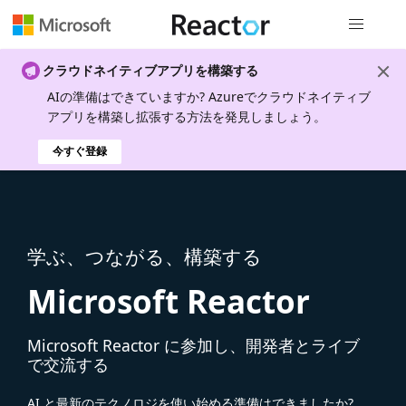
グローバル
クラウドネイティブアプリを構築する
AIの準備はできていますか? Azureでクラウドネイティブ
アプリを構築し拡張する方法を発見しましょう。
今すぐ登録
学ぶ、つながる、構築する
Microsoft Reactor
Microsoft Reactor に参加し、開発者とライブ
で交流する
AI と最新のテクノロジを使い始める準備はできましたか?