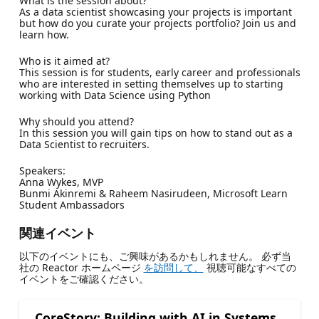
What is the session about?
As a data scientist showcasing your projects is important
but how do you curate your projects portfolio? Join us and
learn how.
Who is it aimed at?
This session is for students, early career and professionals
who are interested in setting themselves up to starting
working with Data Science using Python
Why should you attend?
In this session you will gain tips on how to stand out as a
Data Scientist to recruiters.
Speakers:
Anna Wykes, MVP
Bunmi Akinremi & Raheem Nasirudeen, Microsoft Learn
Student Ambassadors
関連イベント
以下のイベントにも、ご興味があるかもしれません。 必ず当
社の Reactor ホームページ
を訪問して、
視聴可能なすべての
イベントをご確認ください。
CoreStory: Building with AI in Systems