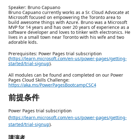
Speaker: Bruno Capuano
Bruno Capuano currently works as a Sr. Cloud Advocate at
Microsoft focused on empowering the Toronto area to
build awesome things with Azure. Bruno was a Microsoft
MVP for 14 years and has over 20 years of experience as a
software developer and loves to tinker with electronics. He
lives in a small town near Toronto with his wife and two
adorable kids.
Prerequisites: Power Pages trial subscription
(
https://learn.microsoft.com/en-us/power-pages/getting-
started/trial-signup
).
All modules can be found and completed on our Power
Pages Cloud Skills Challenge:
https://aka.ms/PowerPagesBootcampCSC4
前提条件
Power Pages trial subscription
(
https://learn.microsoft.com/en-us/power-pages/getting-
started/trial-signup
).
講演者