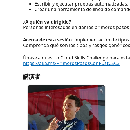
Escribir y ejecutar pruebas automatizadas.
Crear una herramienta de línea de comand
¿A quién va dirigido?
Personas interesadas en dar los primeros pasos
Acerca de esta sesión
: Implementación de tipos
Comprenda qué son los tipos y rasgos genéricos
Únase a nuestro Cloud Skills Challenge para esta
https://aka.ms/PrimerosPasosConRustCSC3
講演者