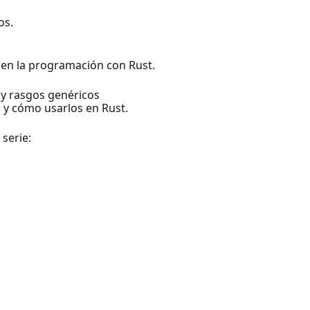
os.
 en la programación con Rust.
 y rasgos genéricos
 y cómo usarlos en Rust.
 serie: