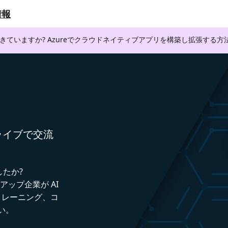
情報
できていますか? Azureでクラウドネイティブアプリを構築し拡張する
者とライブで交流
したか?
トアップ企業が AI
トレーニング、コ
い。