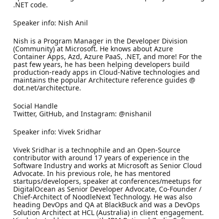
.NET code.
Speaker info: Nish Anil
Nish is a Program Manager in the Developer Division
(Community) at Microsoft. He knows about Azure
Container Apps, Azd, Azure PaaS, .NET, and more! For the
past few years, he has been helping developers build
production-ready apps in Cloud-Native technologies and
maintains the popular Architecture reference guides @
dot.net/architecture.
Social Handle
Twitter, GitHub, and Instagram: @nishanil
Speaker info: Vivek Sridhar
Vivek Sridhar is a technophile and an Open-Source
contributor with around 17 years of experience in the
Software Industry and works at Microsoft as Senior Cloud
Advocate. In his previous role, he has mentored
startups/developers, speaker at conferences/meetups for
DigitalOcean as Senior Developer Advocate, Co-Founder /
Chief-Architect of NoodleNext Technology. He was also
heading DevOps and QA at BlackBuck and was a DevOps
Solution Architect at HCL (Australia) in client engagement.