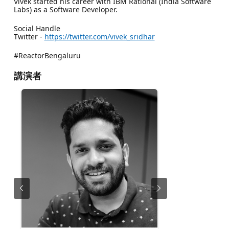
Vivek started his career with IBM Rational (India Software
Labs) as a Software Developer.
Social Handle
Twitter -
https://twitter.com/vivek_sridhar
#ReactorBengaluru
講演者