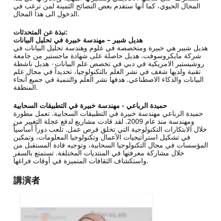
المجال الحيوي، كما أنها ستقدم بعض النصائح الثمينة لمن ترغب في
الدخول الى هذا المجال.
نبذة عن المتحدثات:
هديل شبير – مهندسة خبيرة في تحليل البيانات
هديل شبير هي خبيرة ومتخصصة في علوم وهندسة تحليل البيانات في
شركة مايكروسوفت. هديل حاصلة على شهادة ماجستير من جامعة
روشيستير الامريكية في دبي في تخصص علم البيانات٠ هديل ناشطة
تقنية ولديها شغف في نشر العلم بالتكنولوجيا، تحديداً في مجال علم
البيانات والذكاء الاصطناعي. هدفها نشر العلم والتنمية في جميع أنحاء
المنطقة.
حميدة الرباعي - مهندسة خبيرة في التطبيقات السحابية
حميدة الرباعي مهندسة خبيرة في التطبيقات السحابية. تعمل مطورة
ومهندسة منذ عام 2009. لقد قادت مشاريع لدفع عجلة التغيير من
خلال الابتكارات التكنولوجية التي تخلق فرص عمل. تلعب دوراً أساسياً
في تشكيل استراتيجيات الأعمال وتكنولوجيا المعلومات، وتمكين
المؤسسات في مجال التكنولوجيا السحابية، وتوجيه قادة المستقبل من
خلال مشاركة معرفتها في المنتديات المختلفة. تستمتع بالسفر
واستكشاف الثقافات المتميزة في أوقات فراغها.
講演者