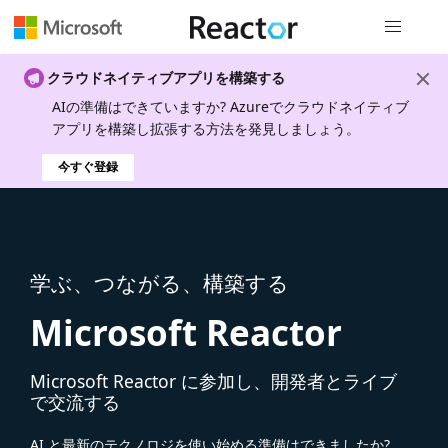
グローバル
クラウドネイティブアプリを構築する
AIの準備はできていますか? Azureでクラウドネイティブ
アプリを構築し拡張する方法を発見しましょう。
今すぐ登録
学ぶ、つながる、構築する
Microsoft Reactor
Microsoft Reactor に参加し、開発者とライブ
で交流する
AI と最新のテクノロジを使い始める準備はできましたか?