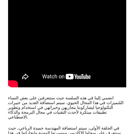
انضمي إلينا في هذه السلسة حيث ستتعرفين على بعض النساء
المُتميزات في هذا المجال الحيوي. سيتم استضافة العديد من خبيرات
التكنولوجيا ليشاركوننا بتجاربهن وخبراتهن في استخدام وتطوير
تطبيقات مبتكرة لأحدث التقنيات في مجال البرمجة والذكاء
الاصطناعي.
في الحلقة الأولى، سيتم استضافة المهندسة حميدة الرباعي، حيث
سنتعرف على سجلها الاكاديمي ومسيرتها المهنية وإنجازاتها في هذا