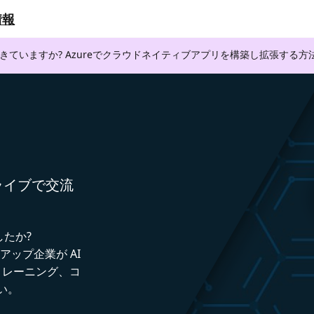
情報
できていますか? Azureでクラウドネイティブアプリを構築し拡張する
者とライブで交流
したか?
トアップ企業が AI
トレーニング、コ
い。