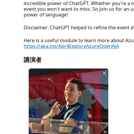
incredible power of ChatGPT. Whether you're a tec
event you won't want to miss. So join us for an 
power of language!
Disclaimer: ChatGPT helped to refine the event d
Here is a useful module to learn more about Az
https://aka.ms/Apr4ExploreAzureOpenAi4
講演者