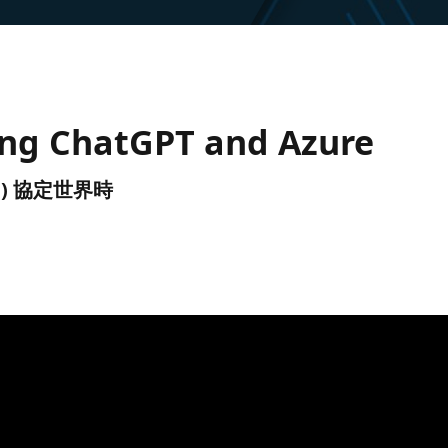
sing ChatGPT and Azure
(UTC) 協定世界時