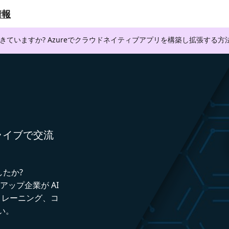
情報
できていますか? Azureでクラウドネイティブアプリを構築し拡張する
者とライブで交流
したか?
トアップ企業が AI
トレーニング、コ
い。