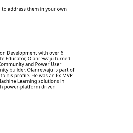
ow to address them in your own
ion Development with over 6
nate Educator, Olanrewaju turned
ce Community and Power User
ty builder, Olanrewaju is part of
o his profile. He was an Ex-MVP
Machine Learning solutions in
th power-platform driven