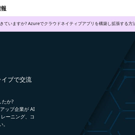
情報
できていますか? Azureでクラウドネイティブアプリを構築し拡張する
者とライブで交流
したか?
トアップ企業が AI
トレーニング、コ
い。