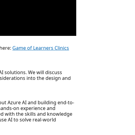
 here:
Game of Learners Clinics
I solutions. We will discuss
nsiderations into the design and
ut Azure AI and building end-to-
 hands-on experience and
ed with the skills and knowledge
se AI to solve real-world