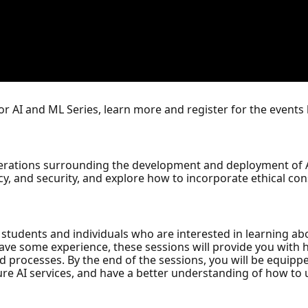
for AI and ML Series, learn more and register for the events
siderations surrounding the development and deployment of A
acy, and security, and explore how to incorporate ethical co
students and individuals who are interested in learning abo
have some experience, these sessions will provide you with
nd processes. By the end of the sessions, you will be equipp
ure AI services, and have a better understanding of how to u