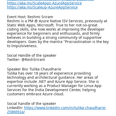
https://aka.ms/ScaleApps-AzureAppService
https://aka.ms/Scaleup-AzureAppService
Event Host: Reshmi Sriram
Reshmi is a PM @ Azure Native ISV Services, previously at
Static Web Apps, Microsoft. True to her not-so-great
coding skills, she now works at improving the developer
experience for beginners and enthusiasts, and firmly
believes in building a strong community of supportive
developers. Goes by the mantra "Procrastination is the key
to Impulsiveness.
Social Handle of the speaker
Twitter- @ReshSriram
Speaker Bio: Tulika Chaudharie
Tulika has over 18 years of experience providing
technology and architectural guidance. Her areas of
expertise include .NET and Azure App Service. She is
currently working as a Product Manager for Linux App
Services for the India Development Center, helping
customers embrace Azure cloud.
Social handle of the speaker
LinkedIn:
https://www.linkedin.com/in/tulika-chaudharie-
2586692a/