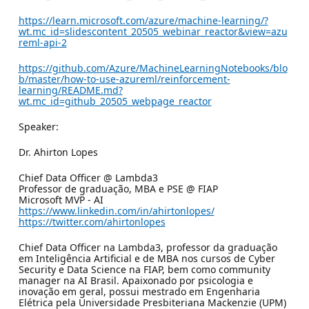
https://learn.microsoft.com/azure/machine-learning/?
wt.mc_id=slidescontent_20505_webinar_reactor&view=azu
reml-api-2
https://github.com/Azure/MachineLearningNotebooks/blo
b/master/how-to-use-azureml/reinforcement-
learning/README.md?
wt.mc_id=github_20505_webpage_reactor
Speaker:
Dr. Ahirton Lopes
Chief Data Officer @ Lambda3
Professor de graduação, MBA e PSE @ FIAP
Microsoft MVP - AI
https://www.linkedin.com/in/ahirtonlopes/
https://twitter.com/ahirtonlopes
Chief Data Officer na Lambda3, professor da graduação
em Inteligência Artificial e de MBA nos cursos de Cyber
Security e Data Science na FIAP, bem como community
manager na AI Brasil. Apaixonado por psicologia e
inovação em geral, possui mestrado em Engenharia
Elétrica pela Universidade Presbiteriana Mackenzie (UPM)