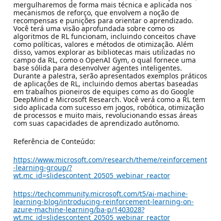
mergulharemos de forma mais técnica e aplicada nos
mecanismos de reforço, que envolvem a noção de
recompensas e punições para orientar o aprendizado.
Você terá uma visão aprofundada sobre como os
algoritmos de RL funcionam, incluindo conceitos chave
como políticas, valores e métodos de otimização. Além
disso, vamos explorar as bibliotecas mais utilizadas no
campo da RL, como o OpenAI Gym, o qual fornece uma
base sólida para desenvolver agentes inteligentes.
Durante a palestra, serão apresentados exemplos práticos
de aplicações de RL, incluindo demos abertas baseadas
em trabalhos pioneiros de equipes como as do Google
DeepMind e Microsoft Research. Você verá como a RL tem
sido aplicada com sucesso em jogos, robótica, otimização
de processos e muito mais, revolucionando essas áreas
com suas capacidades de aprendizado autônomo.
Referência de Conteúdo:
https://www.microsoft.com/research/theme/reinforcement
-learning-group/?
wt.mc_id=slidescontent_20505_webinar_reactor
https://techcommunity.microsoft.com/t5/ai-machine-
learning-blog/introducing-reinforcement-learning-on-
azure-machine-learning/ba-p/1403028?
wt.mc_id=slidescontent_20505_webinar_reactor