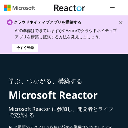
グローバル
クラウドネイティブアプリを構築する
AIの準備はできていますか? Azureでクラウドネイティブ
アプリを構築し拡張する方法を発見しましょう。
今すぐ登録
学ぶ、つながる、構築する
Microsoft Reactor
Microsoft Reactor に参加し、開発者とライブ
で交流する
AI と最新のテクノロジを使い始める準備はできましたか?