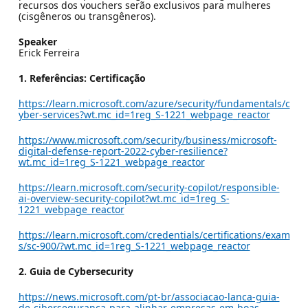
recursos dos vouchers serão exclusivos para mulheres
(cisgêneros ou transgêneros).
Speaker
Erick Ferreira
1. Referências: Certificação
https://learn.microsoft.com/azure/security/fundamentals/c
yber-services?wt.mc_id=1reg_S-1221_webpage_reactor
https://www.microsoft.com/security/business/microsoft-
digital-defense-report-2022-cyber-resilience?
wt.mc_id=1reg_S-1221_webpage_reactor
https://learn.microsoft.com/security-copilot/responsible-
ai-overview-security-copilot?wt.mc_id=1reg_S-
1221_webpage_reactor
https://learn.microsoft.com/credentials/certifications/exam
s/sc-900/?wt.mc_id=1reg_S-1221_webpage_reactor
2. Guia de Cybersecurity
https://news.microsoft.com/pt-br/associacao-lanca-guia-
de-ciberseguranca-para-alinhar-empresas-em-boas-