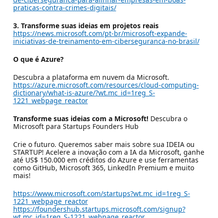
praticas-contra-crimes-digitais/
3. Transforme suas ideias em projetos reais
https://news.microsoft.com/pt-br/microsoft-expande-
iniciativas-de-treinamento-em-ciberseguranca-no-brasil/
O que é Azure?
Descubra a plataforma em nuvem da Microsoft.
https://azure.microsoft.com/resources/cloud-computing-
dictionary/what-is-azure/?wt.mc_id=1reg_S-
1221_webpage_reactor
Transforme suas ideias com a Microsoft!
Descubra o
Microsoft para Startups Founders Hub
Crie o futuro. Queremos saber mais sobre sua IDEIA ou
STARTUP! Acelere a inovação com a IA da Microsoft, ganhe
até US$ 150.000 em créditos do Azure e use ferramentas
como GitHub, Microsoft 365, LinkedIn Premium e muito
mais!
https://www.microsoft.com/startups?wt.mc_id=1reg_S-
1221_webpage_reactor
https://foundershub.startups.microsoft.com/signup?
wt.mc_id=1reg_S-1221_webpage_reactor