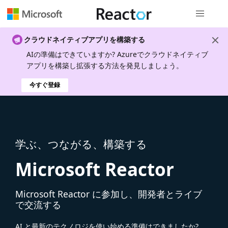
グローバル
クラウドネイティブアプリを構築する
AIの準備はできていますか? Azureでクラウドネイティブ
アプリを構築し拡張する方法を発見しましょう。
今すぐ登録
学ぶ、つながる、構築する
Microsoft Reactor
Microsoft Reactor に参加し、開発者とライブ
で交流する
AI と最新のテクノロジを使い始める準備はできましたか?