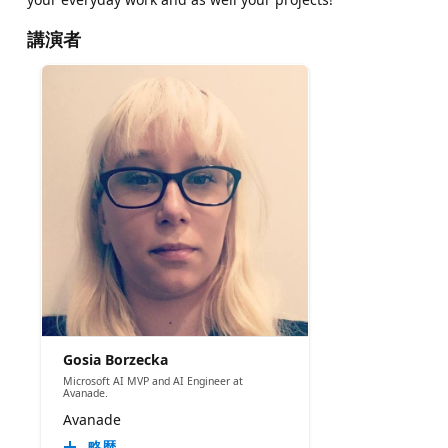
講演者
Gosia Borzecka
Microsoft AI MVP and AI Engineer at
Avanade.
Avanade
略歴