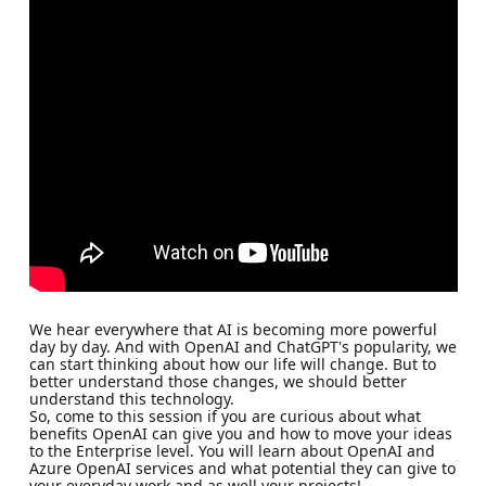
We hear everywhere that AI is becoming more powerful
day by day. And with OpenAI and ChatGPT's popularity, we
can start thinking about how our life will change. But to
better understand those changes, we should better
understand this technology.
So, come to this session if you are curious about what
benefits OpenAI can give you and how to move your ideas
to the Enterprise level. You will learn about OpenAI and
Azure OpenAI services and what potential they can give to
your everyday work and as well your projects!