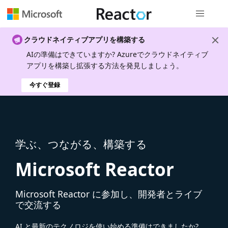
グローバル
クラウドネイティブアプリを構築する
AIの準備はできていますか? Azureでクラウドネイティブ
アプリを構築し拡張する方法を発見しましょう。
今すぐ登録
学ぶ、つながる、構築する
Microsoft Reactor
Microsoft Reactor に参加し、開発者とライブ
で交流する
AI と最新のテクノロジを使い始める準備はできましたか?