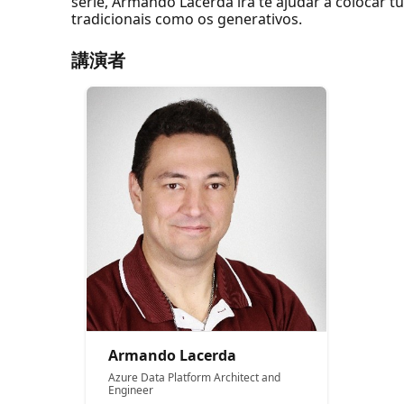
série, Armando Lacerda irá te ajudar a colocar 
tradicionais como os generativos.
講演者
Armando Lacerda
Azure Data Platform Architect and
Engineer