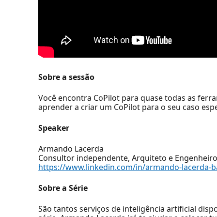
Sobre a sessão
Você encontra CoPilot para quase todas as ferr
aprender a criar um CoPilot para o seu caso es
Speaker
Armando Lacerda
Consultor independente, Arquiteto e Engenheir
https://www.linkedin.com/in/armando-lacerda-
Sobre a Série
São tantos serviços de inteligência artificial di