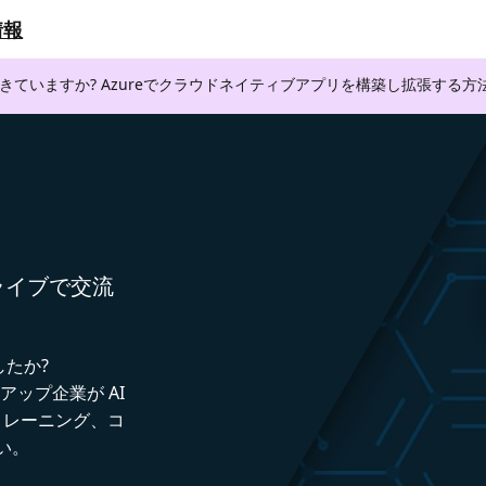
情報
できていますか? Azureでクラウドネイティブアプリを構築し拡張する
者とライブで交流
したか?
トアップ企業が AI
トレーニング、コ
い。