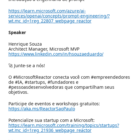
https://learn.microsoft.com/azure/ai-
services/openai/concepts/prompt-engineering/?
wt.mc_id=1reg_22807_webpage_reactor
Speaker
Henrique Souza
Architect Manager, Microsoft MVP
https://www.linkedin.com/in/hsouzaeduardo/
🚀 Junte-se a nós!
O #MicrosoftReactor conecta você com #empreendedores
de #IA, #startups, #fundadores e
#pessoasdesenvolvedoras que compartilham seus
objetivos.
Participe de eventos e workshops gratuitos:
https://aka.ms/ReactorSaoPaulo
Potencialize sua startup com a Microsoft:
https://learn.microsoft.com/training/topics/startups?
wt.mc_id=1reg_21936_webpage_reactor