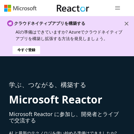
グローバル
クラウドネイティブアプリを構築する
AIの準備はできていますか? Azureでクラウドネイティブ
アプリを構築し拡張する方法を発見しましょう。
今すぐ登録
学ぶ、つながる、構築する
Microsoft Reactor
Microsoft Reactor に参加し、開発者とライブ
で交流する
AI と最新のテクノロジを使い始める準備はできましたか?