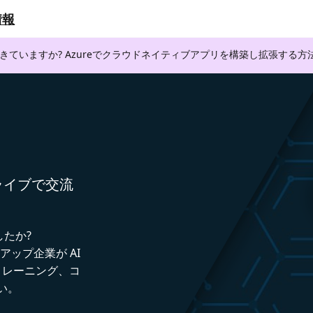
情報
できていますか? Azureでクラウドネイティブアプリを構築し拡張する
者とライブで交流
したか?
トアップ企業が AI
トレーニング、コ
い。