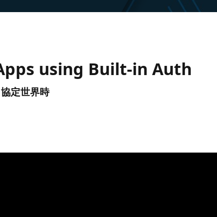
Apps using Built-in Auth
UTC) 協定世界時