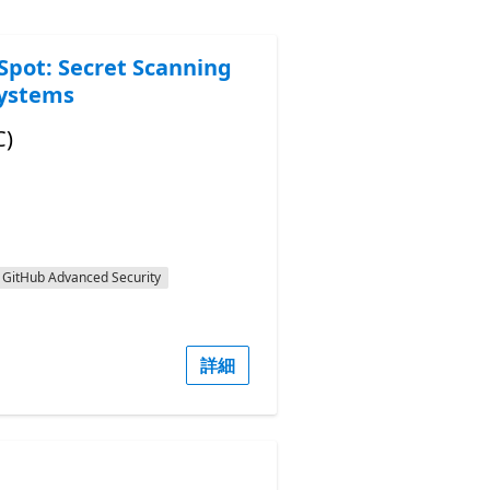
Spot: Secret Scanning
Systems
C)
GitHub Advanced Security
詳細