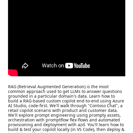
RAG (Retrieval Augmented Generation) is the most
common approach used to get LLMs to answer questions
grounded in a particular domain's data. Learn how to
build a RAG-based custom copilot end-to-end using Azure
AI Studio, code-first. We'll walk through "Contoso Chat", a
retail copilot scenario with product and customer data.
We'll explore prompt engineering using prompty assets,
orchestration with promptflow flex-flows and automated
provisioning and deployment with azd. You'll learn how to
build & test your copilot locally (in VS Code), then deploy &