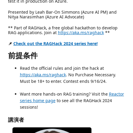
test it in production on Azure.
Presented by Leah Bar-On Simmons (Azure AI PM) and
Nitya Narasimhan (Azure AI Advocate)
** Part of RAGHack, a free global hackathon to develop
RAG applications. Join at
https://aka.ms/raghack
**
📌
Check out the RAGHack 2024 series here!
前提条件
Read the official rules and join the hack at
https://aka.ms/raghack
. No Purchase Necessary.
Must be 18+ to enter. Contest ends 9/16/24.
Want more hands-on RAG training? Visit the
Reactor
series home page
to see all the RAGHack 2024
sessions!
講演者