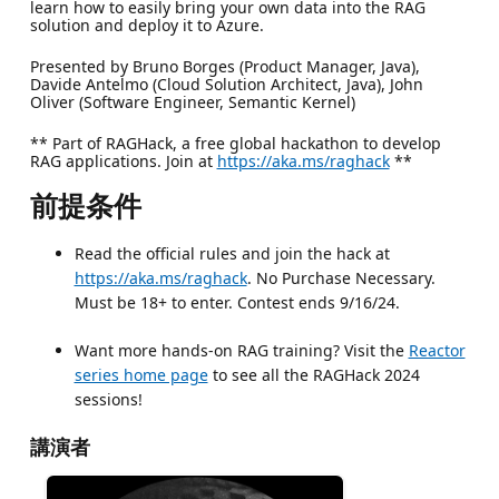
learn how to easily bring your own data into the RAG
solution and deploy it to Azure.
Presented by Bruno Borges (Product Manager, Java),
Davide Antelmo (Cloud Solution Architect, Java), John
Oliver (Software Engineer, Semantic Kernel)
** Part of RAGHack, a free global hackathon to develop
RAG applications. Join at
https://aka.ms/raghack
**
前提条件
Read the official rules and join the hack at
https://aka.ms/raghack
. No Purchase Necessary.
Must be 18+ to enter. Contest ends 9/16/24.
Want more hands-on RAG training? Visit the
Reactor
series home page
to see all the RAGHack 2024
sessions!
講演者