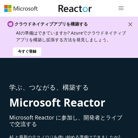
グローバル
クラウドネイティブアプリを構築する
AIの準備はできていますか? Azureでクラウドネイティブ
アプリを構築し拡張する方法を発見しましょう。
今すぐ登録
学ぶ、つながる、構築する
Microsoft Reactor
Microsoft Reactor に参加し、開発者とライブ
で交流する
AI と最新のテクノロジを使い始める準備はできましたか?