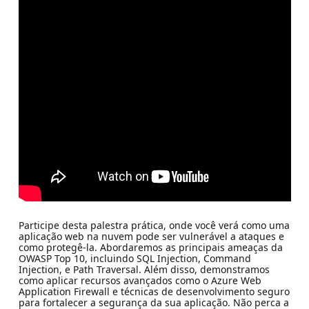
Participe desta palestra prática, onde você verá como uma
aplicação web na nuvem pode ser vulnerável a ataques e
como protegê-la. Abordaremos as principais ameaças da
OWASP Top 10, incluindo SQL Injection, Command
Injection, e Path Traversal. Além disso, demonstramos
como aplicar recursos avançados como o Azure Web
Application Firewall e técnicas de desenvolvimento seguro
para fortalecer a segurança da sua aplicação. Não perca a