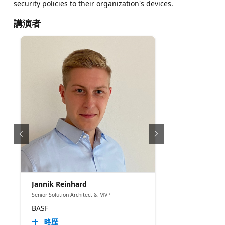
security policies to their organization's devices.
講演者
Jannik Reinhard
Senior Solution Architect & MVP
BASF
略歴