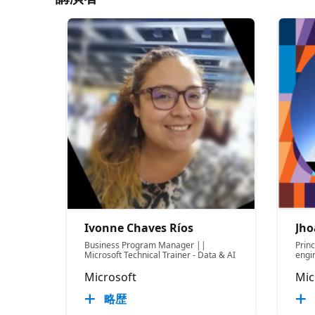
Ivonne Chaves Ríos
Jh
Business Program Manager ||
Prin
Microsoft Technical Trainer - Data & AI
engi
Microsoft
Mic
略歴