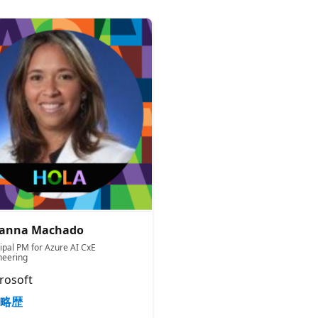
oanna Machado
cipal PM for Azure AI CxE
neering
rosoft
略歴