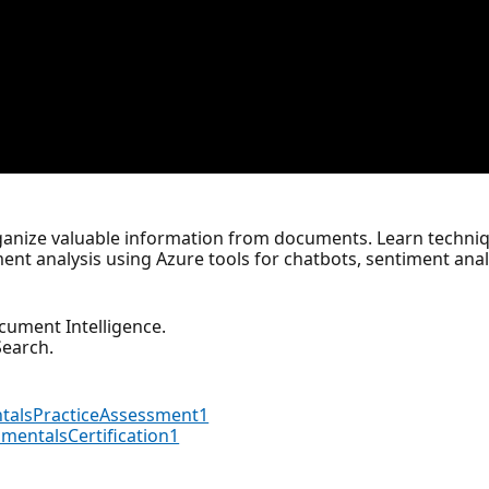
rganize valuable information from documents. Learn techniq
ent analysis using Azure tools for chatbots, sentiment anal
cument Intelligence.
Search.
talsPracticeAssessment1
mentalsCertification1