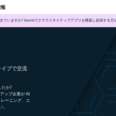
情報
できていますか? Azureでクラウドネイティブアプリを構築し拡張する
者とライブで交流
したか?
トアップ企業が AI
トレーニング、コ
い。