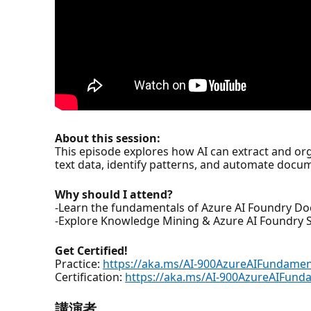
About this session:
This episode explores how AI can extract and o
text data, identify patterns, and automate docum
Why should I attend?
-Learn the fundamentals of Azure AI Foundry Do
-Explore Knowledge Mining & Azure AI Foundry 
Get Certified!
Practice:
https://aka.ms/AI-900AzureAIFundamen
Certification:
https://aka.ms/AI-900AzureAIFunda
講演者