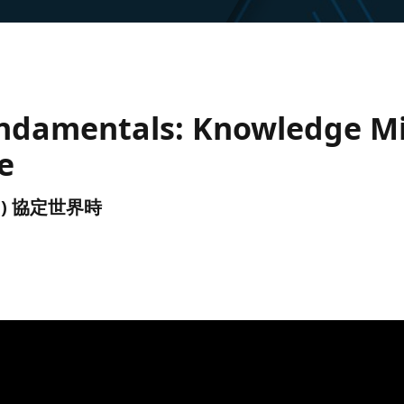
undamentals: Knowledge M
e
(UTC) 協定世界時