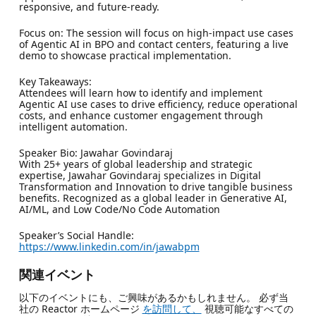
responsive, and future-ready.
Focus on: The session will focus on high-impact use cases
of Agentic AI in BPO and contact centers, featuring a live
demo to showcase practical implementation.
Key Takeaways:
Attendees will learn how to identify and implement
Agentic AI use cases to drive efficiency, reduce operational
costs, and enhance customer engagement through
intelligent automation.
Speaker Bio: Jawahar Govindaraj
With 25+ years of global leadership and strategic
expertise, Jawahar Govindaraj specializes in Digital
Transformation and Innovation to drive tangible business
benefits. Recognized as a global leader in Generative AI,
AI/ML, and Low Code/No Code Automation
Speaker’s Social Handle:
https://www.linkedin.com/in/jawabpm
関連イベント
以下のイベントにも、ご興味があるかもしれません。 必ず当
社の Reactor ホームページ
を訪問して、
視聴可能なすべての